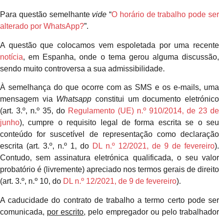
Para questão semelhante
vide
“
O horário de trabalho pode se
alterado por WhatsApp?
”.
A questão que colocamos vem espoletada por uma recente
notícia
, em Espanha, onde o tema gerou alguma discussão,
sendo muito controversa a sua admissibilidade.
À semelhança do que ocorre com as SMS e os e-mails, uma
mensagem via
Whatsapp
constitui um documento eletrónic
(art. 3.º, n.º 35, do
Regulamento (UE) n.º 910/2014, de 23 de
junho
), cumpre o requisito legal de forma escrita se o seu
conteúdo for suscetível de representação como declaração
escrita (art. 3.º, n.º 1, do
DL n.º 12/2021, de 9 de fevereiro
).
Contudo, sem assinatura eletrónica qualificada, o seu valor
probatório é (livremente) apreciado nos termos gerais de direito
(art. 3.º, n.º 10, do
DL n.º 12/2021, de 9 de fevereiro
).
A caducidade do contrato de trabalho a termo certo pode ser
comunicada,
por escrito
, pelo empregador ou pelo trabalhado