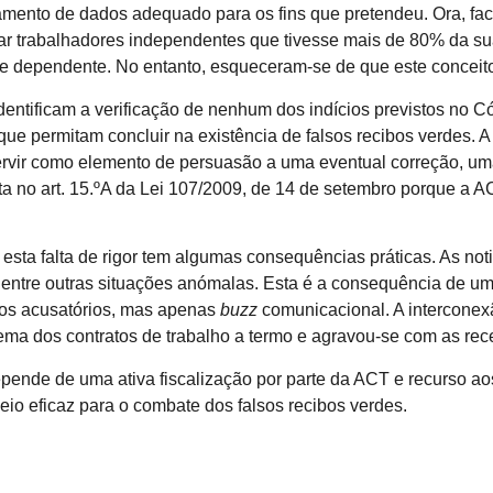
amento de dados adequado para os fins que pretendeu. Ora, fa
icar trabalhadores independentes que tivesse mais de 80% da s
dependente. No entanto, esqueceram-se de que este conceito é 
entificam a verificação de nenhum dos indícios previstos no Cód
e permitam concluir na existência de falsos recibos verdes. A
ir como elemento de persuasão a uma eventual correção, uma 
ta no art. 15.ºA da Lei 107/2009, de 14 de setembro porque a A
esta falta de rigor tem algumas consequências práticas. As no
, entre outras situações anómalas. Esta é a consequência de u
tos acusatórios, mas apenas
buzz
comunicacional. A interconex
ema dos contratos de trabalho a termo e agravou-se com as rece
pende de uma ativa fiscalização por parte da ACT e recurso ao
eio eficaz para o combate dos falsos recibos verdes.