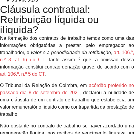
23 Fev 2022
Cláusula contratual:
Retribuição líquida ou
ilíquida?
Na formação dos contratos de trabalho temos como uma das
informaç
ões
obrigatórias a prestar, pelo empregador ao
trabalhador, o
valor e a periodicidade da retribuição
,
art. 106.º,
n.º 3, al. h) do CT
. Tanto assim é que, a omissão dess
informação constitui contraordenação grave, de acordo com o
art. 106.º, n.º 5 do CT
.
O Tribunal da Relação de Coimbra, em
acórdão proferido n
passado dia 8 de setembro de 2021
, declarou a nulidade d
uma cláusula de um contrato de trabalho que estabelecia um
valor remuneratório líquido como contrapartida da prestação de
trabalho.
Não obstante no contrato de trabalho se haver acordado uma
remuneração líquida, nos recibos de vencimento figurava um