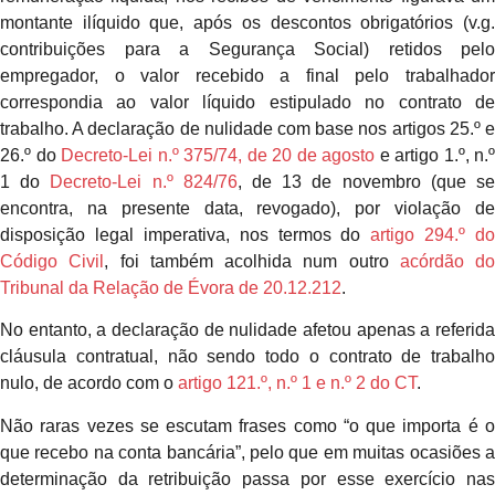
montante ilíquido que, após os descontos obrigatórios (v.g.
contribuições para a Segurança Social) retidos pelo
empregador, o valor recebido a final pelo trabalhador
correspondia ao valor líquido estipulado no contrato de
trabalho. A declaração de nulidade com base nos artigos 25.º e
26.º do
Decreto-Lei n.º 375/74, de 20 de agosto
e artigo 1.º, n.º
1 do
Decreto-Lei n.º 824/76
, de 13 de novembro (que s
encontra, na presente data, revogado), por violação de
disposição legal imperativa, nos termos do
artigo 294.º do
Código Civil
, foi também acolhida num outro
acórdão do
Tribunal da Relação de Évora de 20.12.212
.
No entanto, a declaração de nulidade afetou apenas a referida
cláusula contratual, não sendo todo o contrato de trabalho
nulo, de acordo com o
artigo 121
.º
, n.º 1 e n.º 2 do CT
.
Não raras vezes se escutam frases como “o que importa é o
que recebo na conta bancária”, pelo que em muitas ocasiões a
determinação da retribuição passa por esse exercício nas