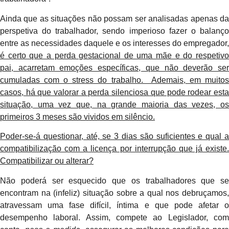
Ainda que as situações não possam ser analisadas apenas da
perspetiva do trabalhador, sendo imperioso fazer o balanço
entre as necessidades daquele e os interesses do empregador,
é certo que a perda gestacional de uma mãe e do respetivo
pai, acarretam emoções específicas, que não deverão ser
cumuladas com o stress do trabalho. Ademais, em muitos
casos, há que valorar a perda silenciosa que pode rodear esta
situação, uma vez que, na grande maioria das vezes, os
primeiros 3 meses são vividos em silêncio.
Poder-se-á questionar, até, se 3 dias são suficientes e qual a
compatibilização com a licença por interrupção que já existe.
Compatibilizar ou alterar?
Não poderá ser esquecido que os trabalhadores que se
encontram na (infeliz) situação sobre a qual nos debruçamos,
atravessam uma fase difícil, íntima e que pode afetar o
desempenho laboral. Assim, compete ao Legislador, com