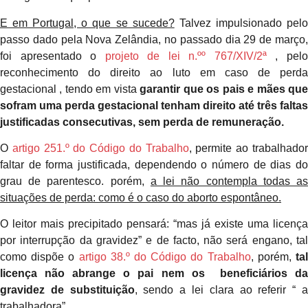
E em Portugal, o que se sucede?
Talvez impulsionado pel
passo dado pela Nova Zelândia, no passado dia 29 de março,
foi apresentado o
projeto de lei n.ºº 767/XIV/2ª
, pel
reconhecimento do direito ao luto em caso de perda
gestacional , tendo em vista
garantir que os pais e mães qu
sofram uma perda gestacional tenham direito até três faltas
justificadas consecutivas, sem perda de remuneração.
O
artigo 251.º do Código do Trabalho
, permite ao trabalhado
faltar de forma justificada, dependendo o número de dias do
grau de parentesco. porém,
a lei não contempla todas a
situações de perda: como é o caso do aborto espontâneo.
O leitor mais precipitado pensará: “mas já existe uma licença
por interrupção da gravidez” e de facto, não será engano, tal
como dispõe o
artigo 38.º do Código do Trabalho
, porém,
ta
licença não abrange o pai nem os beneficiários da
gravidez de substituição
, sendo a lei clara ao referir “ 
trabalhadora”.