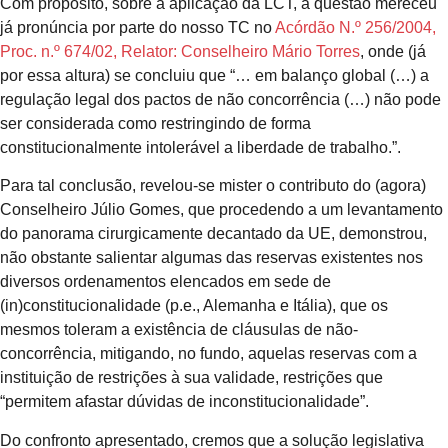
Com propósito, sobre a aplicação da LCT, a questão mereceu
já pronúncia por parte do nosso TC no
Acórdão N.º 256/2004,
Proc. n.º 674/02, Relator: Conselheiro Mário Torres
, onde (já
por essa altura) se concluiu que “… em balanço global (…) a
regulação legal dos pactos de não concorrência (…) não pode
ser considerada como restringindo de forma
constitucionalmente intolerável a liberdade de trabalho.”.
Para tal conclusão, revelou-se mister o contributo do (agora)
Conselheiro Júlio Gomes, que procedendo a um levantamento
do panorama cirurgicamente decantado da UE, demonstrou,
não obstante salientar algumas das reservas existentes nos
diversos ordenamentos elencados em sede de
(in)constitucionalidade (p.e., Alemanha e Itália), que os
mesmos toleram a existência de cláusulas de não-
concorrência, mitigando, no fundo, aquelas reservas com a
instituição de restrições à sua validade, restrições que
“permitem afastar dúvidas de inconstitucionalidade”.
Do confronto apresentado, cremos que a solução legislativa