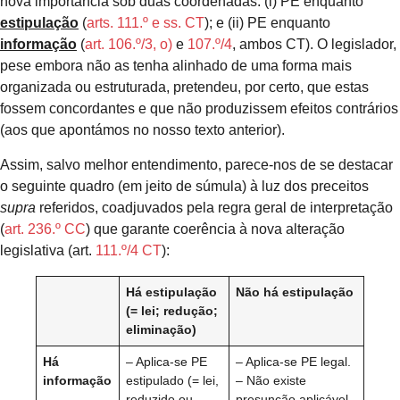
nova importância sob duas coordenadas: (i) PE enquanto
estipulação
(
arts. 111.º e ss. CT
); e (ii) PE enquanto
informação
(
art. 106.º/3, o)
e
107.º/4
, ambos CT). O legislador,
pese embora não as tenha alinhado de uma forma mais
organizada ou estruturada, pretendeu, por certo, que estas
fossem concordantes e que não produzissem efeitos contrários
(aos que apontámos no nosso texto anterior).
Assim, salvo melhor entendimento, parece-nos de se destacar
o seguinte quadro (em jeito de súmula) à luz dos preceitos
supra
referidos, coadjuvados pela regra geral de interpretação
(
art. 236.º CC
) que garante coerência à nova alteração
legislativa (art.
111.º/4 CT
):
Há estipulação
Não há estipulação
(= lei; redução;
eliminação)
Há
– Aplica-se PE
– Aplica-se PE legal.
informação
estipulado (= lei,
– Não existe
reduzido ou
presunção aplicável.