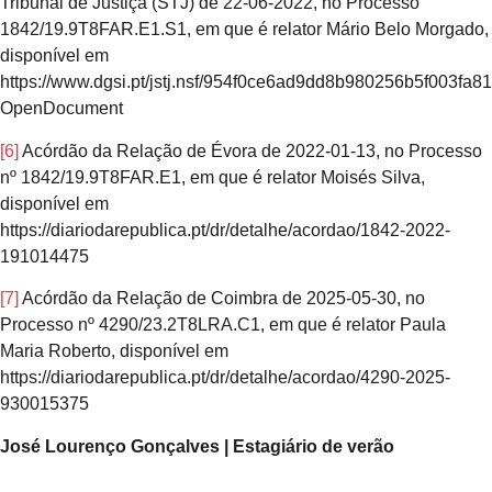
Tribunal de Justiça (STJ) de 22-06-2022, no Processo
1842/19.9T8FAR.E1.S1, em que é relator Mário Belo Morgado,
disponível em
https://www.dgsi.pt/jstj.nsf/954f0ce6ad9dd8b980256b5f003
OpenDocument
[6]
Acórdão da Relação de Évora de 2022-01-13, no Processo
nº 1842/19.9T8FAR.E1, em que é relator Moisés Silva,
disponível em
https://diariodarepublica.pt/dr/detalhe/acordao/1842-2022-
191014475
[7]
Acórdão da Relação de Coimbra de 2025-05-30, no
Processo nº 4290/23.2T8LRA.C1, em que é relator Paula
Maria Roberto, disponível em
https://diariodarepublica.pt/dr/detalhe/acordao/4290-2025-
930015375
José Lourenço Gonçalves | Estagiário de verão