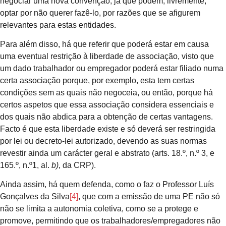
negociar uma nova convenção, já que podem, livremente,
optar por não querer fazê-lo, por razões que se afigurem
relevantes para estas entidades.
Para além disso, há que referir que poderá estar em causa
uma eventual restrição à liberdade de associação, visto que
um dado trabalhador ou empregador poderá estar filiado numa
certa associação porque, por exemplo, esta tem certas
condições sem as quais não negoceia, ou então, porque há
certos aspetos que essa associação considera essenciais e
dos quais não abdica para a obtenção de certas vantagens.
Facto é que esta liberdade existe e só deverá ser restringida
por lei ou decreto-lei autorizado, devendo as suas normas
revestir ainda um carácter geral e abstrato (arts. 18.º, n.º 3, e
165.º, n.º1, al.
b)
, da CRP).
Ainda assim, há quem defenda, como o faz o Professor Luís
Gonçalves da Silva
[4]
, que com a emissão de uma PE não só
não se limita a autonomia coletiva, como se a protege e
promove, permitindo que os trabalhadores/empregadores não