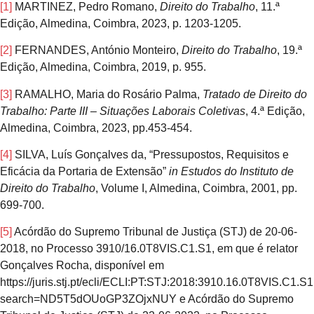
[1]
MARTINEZ, Pedro Romano,
Direito do Trabalho
, 11.ª
Edição, Almedina, Coimbra, 2023, p. 1203-1205.
[2]
FERNANDES, António Monteiro,
Direito do Trabalho
, 19.ª
Edição, Almedina, Coimbra, 2019, p. 955.
[3]
RAMALHO, Maria do Rosário Palma,
Tratado de Direito do
Trabalho: Parte III – Situações Laborais Coletivas
, 4.ª Edição,
Almedina, Coimbra, 2023, pp.453-454.
[4]
SILVA, Luís Gonçalves da, “Pressupostos, Requisitos e
Eficácia da Portaria de Extensão”
in
Estudos do Instituto de
Direito do Trabalho
, Volume I, Almedina, Coimbra, 2001, pp.
699-700.
[5]
Acórdão do Supremo Tribunal de Justiça (STJ) de 20-06-
2018, no Processo 3910/16.0T8VIS.C1.S1, em que é relator
Gonçalves Rocha, disponível em
https://juris.stj.pt/ecli/ECLI:PT:STJ:2018:3910.16.0T8VIS.C1.S
search=ND5T5dOUoGP3ZOjxNUY e Acórdão do Supremo