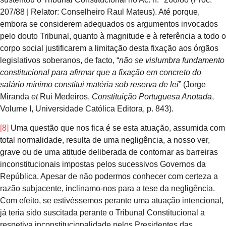
207/88 | Relator: Conselheiro Raul Mateus). Até porque,
embora se considerem adequados os argumentos invocados
pelo douto Tribunal, quanto à magnitude e à referência a todo o
corpo social justificarem a limitação desta fixação aos órgãos
legislativos soberanos, de facto, “
não se vislumbra fundamento
constitucional para afirmar que a fixação em concreto do
salário mínimo constitui matéria sob reserva de lei
” (Jorge
Miranda
et
Rui Medeiros,
Constituição Portuguesa Anotada
,
Volume I, Universidade Católica Editora, p. 843).
[8]
Uma questão que nos fica é se esta atuação, assumida com
total normalidade, resulta de uma negligência, a nosso ver,
grave ou de uma atitude deliberada de contornar as barreiras
inconstitucionais impostas pelos sucessivos Governos da
República. Apesar de não podermos conhecer com certeza a
razão subjacente, inclinamo-nos para a tese da negligência.
Com efeito, se estivéssemos perante uma atuação intencional,
já teria sido suscitada perante o Tribunal Constitucional a
respetiva inconstitucionalidade pelos Presidentes das