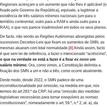
Regionais acresçam a um aumento que não lhes é aplicável (o
fixado pelo Governo da República), equivale, a legitimar a
existência de três salários mínimos nacionais (um para o
território continental, outro para a RAM e ainda outro para a
RAA), o que nos parece inadmissível em todos os seus planos.
De facto, não sendo as Regiões Autónomas abrangidas pelos
sucessivos Decretos-Leis que fixam os aumentos de SMN, as
mesmas atuaram com total normalidade.
[8]
Ainda assim, facto
é que sem lei de referência, a fazer o intencionado “acréscimo”,
o que na verdade se está a fazer é a fixar
ex novo
um
salário mínimo
. Ora, como vimos, a Constituição delimita a
fixação dos SMN a um e não a três, como ocorre atualmente.
Deste modo, desde 2022, o SMN padece de uma
inconstitucionalidade por omissão, na medida em que, nos
termos do art 283.º da CRP, há uma “
omissão das medidas
legislativas necessárias para tornar exequíveis as normas
constitucionais
“, nomeadamente o art. 59.º, n.º 2, al. a), da