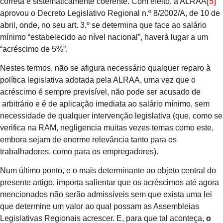
correta e sistematicamente coerente. Com efeito, a ALRAA
[5]
aprovou o Decreto Legislativo Regional n.º 8/2002/A, de 10 de
abril, onde, no seu art. 3.º se determina que face ao salário
mínimo “estabelecido ao nível nacional”, haverá lugar a um
“acréscimo de 5%”.
Nestes termos, não se afigura necessário qualquer reparo à
política legislativa adotada pela ALRAA, uma vez que o
acréscimo é sempre previsível, não pode ser acusado de
arbitrário e é de aplicação imediata ao salário mínimo, sem
necessidade de qualquer intervenção legislativa (que, como se
verifica na RAM, negligencia muitas vezes temas como este,
embora sejam de enorme relevância tanto para os
trabalhadores, como para os empregadores).
Num último ponto, e o mais determinante ao objeto central do
presente artigo, importa salientar que os acréscimos até agora
mencionados não serão admissíveis sem que exista uma lei
que determine um valor ao qual possam as Assembleias
Legislativas Regionais acrescer. E, para que tal aconteça,
o