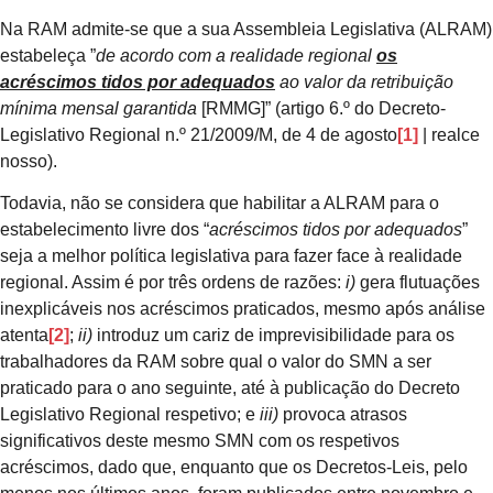
Na RAM admite-se que a sua Assembleia Legislativa (ALRAM)
estabeleça ”
de acordo com a realidade regional
os
acréscimos tidos por adequados
ao valor da retribuição
mínima mensal garantida
[RMMG]” (artigo 6.º do Decreto-
Legislativo Regional n.º 21/2009/M, de 4 de agosto
[1]
| realce
nosso).
Todavia, não se considera que habilitar a ALRAM para o
estabelecimento livre dos “
acréscimos tidos por adequados
”
seja a melhor política legislativa para fazer face à realidade
regional. Assim é por três ordens de razões:
i)
gera flutuações
inexplicáveis nos acréscimos praticados, mesmo após análise
atenta
[2]
;
ii)
introduz um cariz de imprevisibilidade para os
trabalhadores da RAM sobre qual o valor do SMN a ser
praticado para o ano seguinte, até à publicação do Decreto
Legislativo Regional respetivo; e
iii)
provoca atrasos
significativos deste mesmo SMN com os respetivos
acréscimos, dado que, enquanto que os Decretos-Leis, pelo