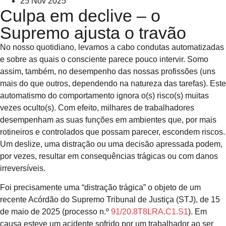
25 Nov 2025
Culpa em declive – o
Supremo ajusta o travão
No nosso quotidiano, levamos a cabo condutas automatizadas
e sobre as quais o consciente parece pouco intervir. Somo
assim, também, no desempenho das nossas profissões (uns
mais do que outros, dependendo na natureza das tarefas). Este
automatismo do comportamento ignora o(s) risco(s) muitas
vezes oculto(s). Com efeito, milhares de trabalhadores
desempenham as suas funções em ambientes que, por mais
rotineiros e controlados que possam parecer, escondem riscos.
Um deslize, uma distração ou uma decisão apressada podem,
por vezes, resultar em consequências trágicas ou com danos
irreversíveis.
Foi precisamente uma “distração trágica” o objeto de um
recente Acórdão do Supremo Tribunal de Justiça (STJ), de 15
de maio de 2025 (processo n.º
91/20.8T8LRA.C1.S1
). Em
causa esteve um acidente sofrido por um trabalhador ao ser