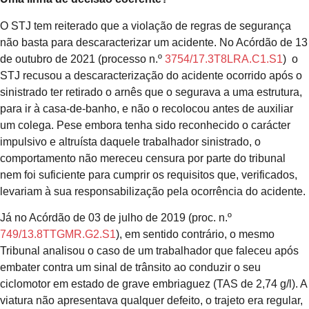
O STJ tem reiterado que a violação de regras de segurança
não basta para descaracterizar um acidente. No Acórdão de 13
de outubro de 2021 (processo n.º
3754/17.3T8LRA.C1.S1
) o
STJ recusou a descaracterização do acidente ocorrido após o
sinistrado ter retirado o arnês que o segurava a uma estrutura,
para ir à casa-de-banho, e não o recolocou antes de auxiliar
um colega. Pese embora tenha sido reconhecido o carácter
impulsivo e altruísta daquele trabalhador sinistrado, o
comportamento não mereceu censura por parte do tribunal
nem foi suficiente para cumprir os requisitos que, verificados,
levariam à sua responsabilização pela ocorrência do acidente.
Já no Acórdão de 03 de julho de 2019 (proc. n.º
749/13.8TTGMR.G2.S1
), em sentido contrário, o mesmo
Tribunal analisou o caso de um trabalhador que faleceu após
embater contra um sinal de trânsito ao conduzir o seu
ciclomotor em estado de grave embriaguez (TAS de 2,74 g/l). A
viatura não apresentava qualquer defeito, o trajeto era regular,