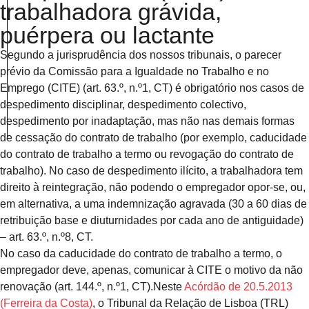
trabalhadora grávida,
puérpera ou lactante
Segundo a jurisprudência dos nossos tribunais, o parecer
prévio da Comissão para a Igualdade no Trabalho e no
Emprego (CITE) (art. 63.º, n.º1, CT) é obrigatório nos casos de
despedimento disciplinar, despedimento colectivo,
despedimento por inadaptação, mas não nas demais formas
de cessação do contrato de trabalho (por exemplo, caducidade
do contrato de trabalho a termo ou revogação do contrato de
trabalho). No caso de despedimento ilícito, a trabalhadora tem
direito à reintegração, não podendo o empregador opor-se, ou,
em alternativa, a uma indemnização agravada (30 a 60 dias de
retribuição base e diuturnidades por cada ano de antiguidade)
– art. 63.º, n.º8, CT.
No caso da caducidade do contrato de trabalho a termo, o
empregador deve, apenas, comunicar à CITE o motivo da não
renovação (art. 144.º, n.º1, CT).
Neste
Acórdão de 20.5.2013
(Ferreira da Costa)
, o T
ribunal da Relação de Lisboa (TRL)