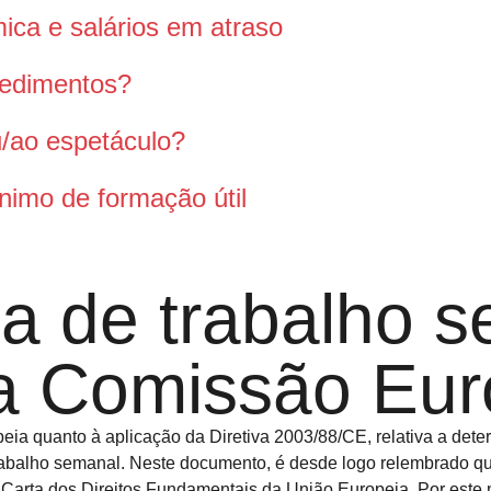
ca e salários em atraso
pedimentos?
ou/ao espetáculo?
nimo de formação útil
 de trabalho s
a Comissão Euro
ia quanto à aplicação da Diretiva 2003/88/CE, relativa a dete
rabalho semanal. Neste documento, é desde logo relembrado qu
arta dos Direitos Fundamentais da União Europeia. Por este m