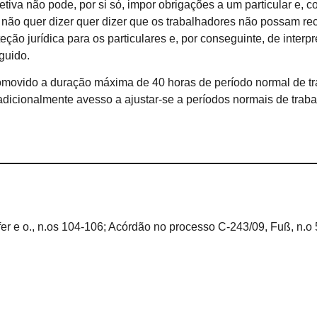
iva não pode, por si só, impor obrigações a um particular e, co
so não quer dizer quer dizer que os trabalhadores não possam rec
ção jurídica para os particulares e, por conseguinte, de interpre
eguido.
movido a duração máxima de 40 horas de período normal de trab
radicionalmente avesso a ajustar-se a períodos normais de tra
r e o., n.os 104-106; Acórdão no processo C-243/09, Fuß, n.o 