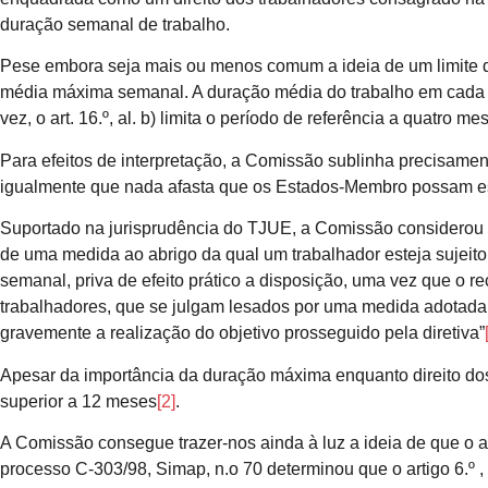
duração semanal de trabalho.
Pese embora seja mais ou menos comum a ideia de um limite de 
média máxima semanal. A duração média do trabalho em cada pe
vez, o art. 16.º, al. b) limita o período de referência a quatro me
Para efeitos de interpretação, a Comissão sublinha precisamen
igualmente que nada afasta que os Estados-Membro possam esta
Suportado na jurisprudência do TJUE, a Comissão considerou 
de uma medida ao abrigo da qual um trabalhador esteja sujeito
semanal, priva de efeito prático a disposição, uma vez que o re
trabalhadores, que se julgam lesados por uma medida adotada pe
gravemente a realização do objetivo prosseguido pela diretiva”
Apesar da importância da duração máxima enquanto direito dos 
superior a 12 meses
[2]
.
A Comissão consegue trazer-nos ainda à luz a ideia de que o art
processo C-303/98, Simap, n.o 70 determinou que o artigo 6.º , 