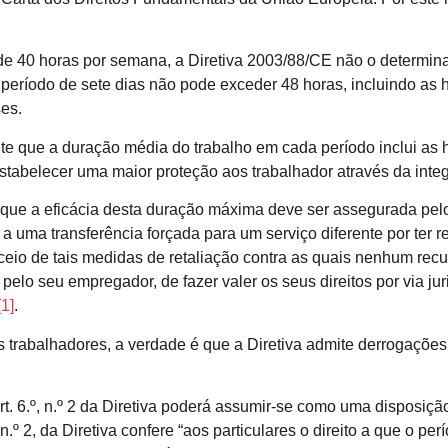
40 horas por semana, a Diretiva 2003/88/CE não o determina. C
ríodo de sete dias não pode exceder 48 horas, incluindo as ho
ses.
te que a duração média do trabalho em cada período inclui as h
belecer uma maior proteção aos trabalhador através da integra
que a eficácia desta duração máxima deve ser assegurada pelo
 a uma transferência forçada para um serviço diferente por ter
ceio de tais medidas de retaliação contra as quais nenhum recur
lo seu empregador, de fazer valer os seus direitos por via juri
[1]
.
trabalhadores, a verdade é que a Diretiva admite derrogações.
. 6.º, n.º 2 da Diretiva poderá assumir-se como uma disposição 
n.º 2, da Diretiva confere “aos particulares o direito a que o 