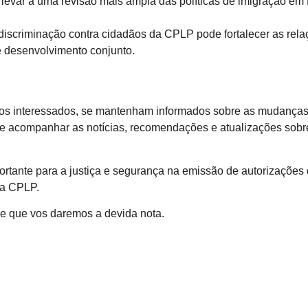
levar a uma revisão mais ampla das políticas de imigração em P
 discriminação contra cidadãos da CPLP pode fortalecer as rela
desenvolvimento conjunto.
os interessados, se mantenham informados sobre as mudanças 
tante acompanhar as notícias, recomendações e atualizações so
rtante para a justiça e segurança na emissão de autorizações
da CPLP.
 que vos daremos a devida nota.