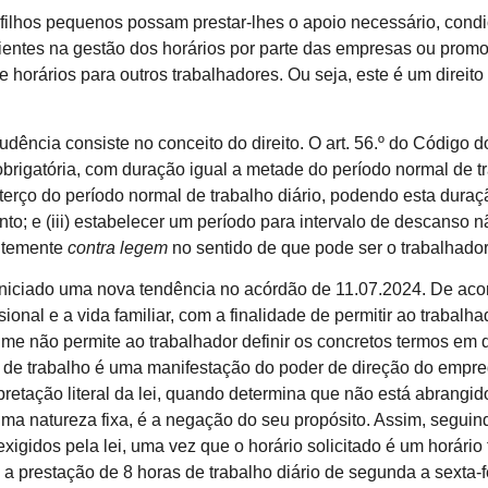
 filhos pequenos possam prestar-lhes o apoio necessário, cond
nientes na gestão dos horários por parte das empresas ou promo
horários para outros trabalhadores. Ou seja, este é um direito
ncia consiste no conceito do direito. O art. 56.º do Código do 
rigatória, com duração igual a metade do período normal de traba
 terço do período normal de trabalho diário, podendo esta dura
; e (iii) estabelecer um período para intervalo de descanso nã
entemente
contra legem
no sentido de que pode ser o trabalhador 
iniciado uma nova tendência no acórdão de 11.07.2024. De aco
ional e a vida familiar, com a finalidade de permitir ao trabal
egime não permite ao trabalhador definir os concretos termos e
de trabalho é uma manifestação do poder de direção do empregad
retação literal da lei, quando determina que não está abrangido
uma natureza fixa, é a negação do seu propósito. Assim, seguind
igidos pela lei, uma vez que o horário solicitado é um horário 
a a prestação de 8 horas de trabalho diário de segunda a sexta-