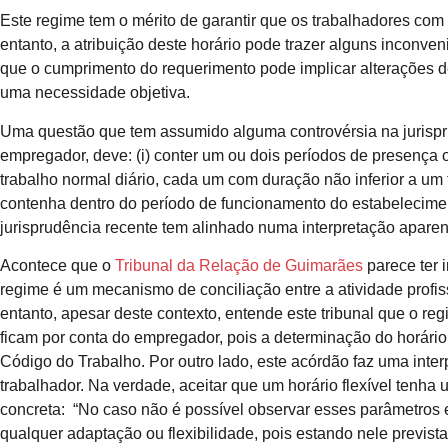
Este regime tem o mérito de garantir que os trabalhadores com
entanto, a atribuição deste horário pode trazer alguns inconve
que o cumprimento do requerimento pode implicar alterações de 
uma necessidade objetiva.
Uma questão que tem assumido alguma controvérsia na jurisprudê
empregador, deve: (i) conter um ou dois períodos de presença ob
trabalho normal diário, cada um com duração não inferior a um
contenha dentro do período de funcionamento do estabelecimento
jurisprudência recente tem alinhado numa interpretação apar
Acontece que o
Tribunal da Relação de Guimarães
parece ter 
regime é um mecanismo de conciliação entre a atividade profiss
entanto, apesar deste contexto, entende este tribunal que o r
ficam por conta do empregador, pois a determinação do horário 
Código do Trabalho. Por outro lado, este acórdão faz uma interp
trabalhador. Na verdade, aceitar que um horário flexível tenha 
concreta: “No caso não é possível observar esses parâmetros ex
qualquer adaptação ou flexibilidade, pois estando nele previst