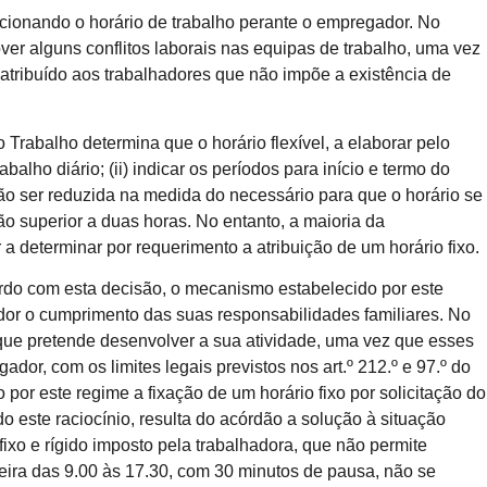
icionando o horário de trabalho perante o empregador. No
ver alguns conflitos laborais nas equipas de trabalho, uma vez
 atribuído aos trabalhadores que não impõe a existência de
Trabalho determina que o horário flexível, a elaborar pelo
lho diário; (ii) indicar os períodos para início e termo do
ção ser reduzida na medida do necessário para que o horário se
o superior a duas horas. No entanto, a maioria da
a determinar por requerimento a atribuição de um horário fixo.
rdo com esta decisão, o mecanismo estabelecido por este
hador o cumprimento das suas responsabilidades familiares. No
m que pretende desenvolver a sua atividade, uma vez que esses
or, com os limites legais previstos nos art.º 212.º e 97.º do
 por este regime a fixação de um horário fixo por solicitação do
o este raciocínio, resulta do acórdão a solução à situação
fixo e rígido imposto pela trabalhadora, que não permite
feira das 9.00 às 17.30, com 30 minutos de pausa, não se