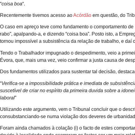
“
coisa boa
“.
Recentemente tivemos acesso ao
Acórdão
em questão, do Trib
O caso em apreço teve como fundamento o comportamento de um 
rabo”, apalpando-a, e dizendo “coisa boa”. Posto isto, a Empr
tornou impossível a subsistência da relação de trabalho, e daí
Tendo o Trabalhador impugnado o despedimento, veio a primeir
Évora, que, mais uma vez, veio confirmar a justa causa de desp
Dos fundamentos utilizados para sustentar tal decisão, destac
“
Verifica-se a impossibilidade prática e imediata de subsistên
suscetível de criar no espírito da primeira duvida sobre a ido
laboral
”
Utilizando este argumento, vem o Tribunal concluir que o descr
consubstanciando-se numa violação dos deveres de urbanidad
Foram ainda chamados à colação (i) o facto de estes compor